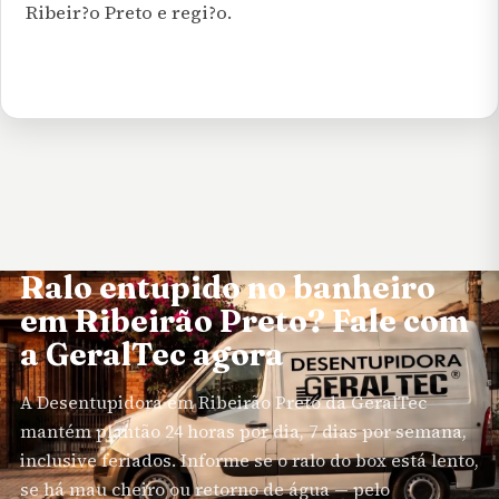
Ribeir?o Preto e regi?o.
Ralo entupido no banheiro
em Ribeirão Preto? Fale com
a GeralTec agora
A
Desentupidora em Ribeirão Preto
da GeralTec
mantém plantão 24 horas por dia, 7 dias por semana,
inclusive feriados. Informe se o ralo do box está lento,
se há mau cheiro ou retorno de água — pelo