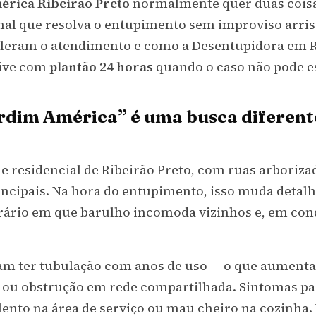
érica Ribeirão Preto
normalmente quer duas cois
onal que resolva o entupimento sem improviso arris
eleram o atendimento e como a
Desentupidora em R
sive com
plantão 24 horas
quando o caso não pode e
rdim América” é uma busca diferent
e residencial de Ribeirão Preto, com ruas arboriz
incipais. Na hora do entupimento, isso muda detalh
orário em que barulho incomoda vizinhos e, em con
am ter tubulação com anos de uso — o que aumenta
ou obstrução em rede compartilhada. Sintomas par
 lento na área de serviço ou mau cheiro na cozinha.