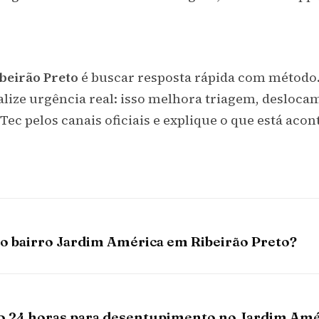
beirão Preto
é buscar resposta rápida com método.
alize urgência real: isso melhora triagem, desloca
ec pelos canais oficiais e explique o que está aco
 o bairro Jardim América em Ribeirão Preto?
o 24 horas para desentupimento no Jardim Amé