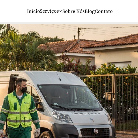
irão Preto: atendimento local e plantão 24h
Serviços
Início
Sobre Nós
Blog
Contato