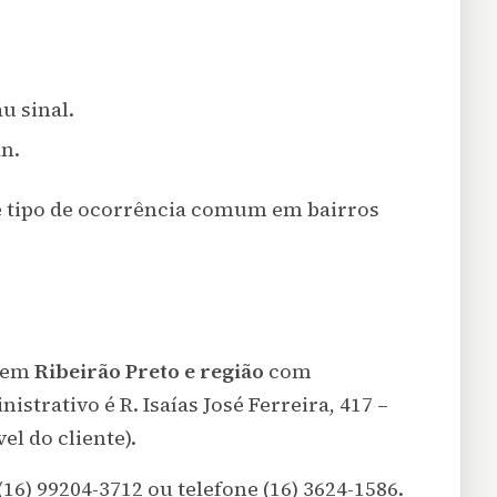
u sinal.
n.
e tipo de ocorrência comum em bairros
a em
Ribeirão Preto e região
com
istrativo é R. Isaías José Ferreira, 417 –
el do cliente).
6) 99204-3712 ou telefone (16) 3624-1586.