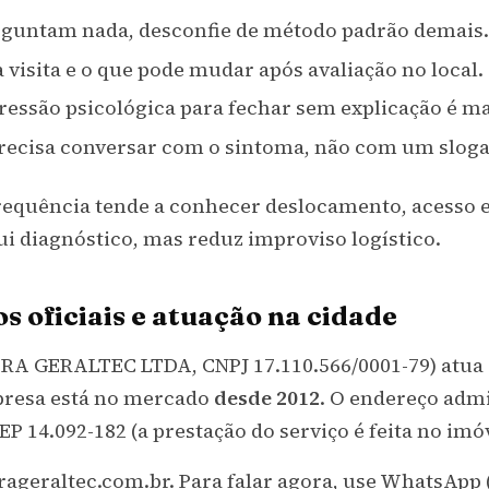
rguntam nada, desconfie de método padrão demais.
 visita e o que pode mudar após avaliação no local.
essão psicológica para fechar sem explicação é ma
ecisa conversar com o sintoma, não com um sloga
requência tende a conhecer deslocamento, acesso 
ui diagnóstico, mas reduz improviso logístico.
 oficiais e atuação na cidade
A GERALTEC LTDA, CNPJ 17.110.566/0001-79) atu
mpresa está no mercado
desde 2012
. O endereço admin
P 14.092-182 (a prestação do serviço é feita no imóv
geraltec.com.br. Para falar agora, use WhatsApp (1