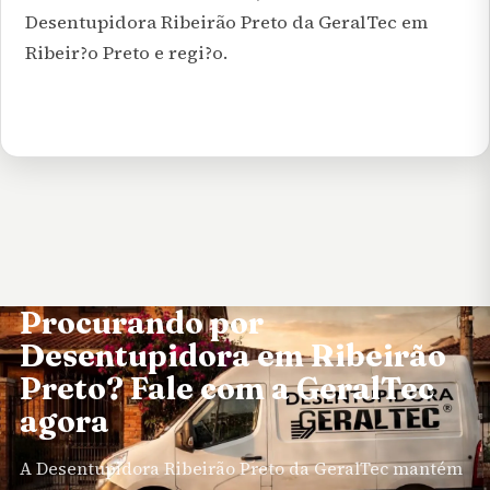
Desentupidora Ribeirão Preto
da GeralTec em
Ribeir?o Preto e regi?o.
Procurando por
Desentupidora em Ribeirão
Preto? Fale com a GeralTec
agora
A
Desentupidora Ribeirão Preto
da GeralTec mantém