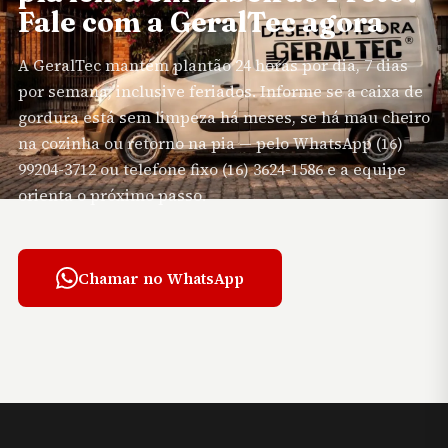
Fale com a GeralTec agora
A
GeralTec
mantém plantão 24 horas por dia, 7 dias
por semana, inclusive feriados. Informe se a caixa de
gordura está sem limpeza há meses, se há mau cheiro
na cozinha ou retorno na pia — pelo WhatsApp (16)
99204-3712 ou telefone fixo (16) 3624-1586 e a equipe
orienta o próximo passo.
Chamar no WhatsApp